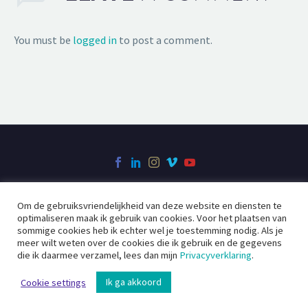
You must be
logged in
to post a comment.
Om de gebruiksvriendelijkheid van deze website en diensten te
Over Filmcreatie
Videoclip
Bedrijfsfilm
optimaliseren maak ik gebruik van cookies. Voor het plaatsen van
Social Videos
Contact
sommige cookies heb ik echter wel je toestemming nodig. Als je
meer wilt weten over de cookies die ik gebruik en de gegevens
die ik daarmee verzamel, lees dan mijn
Privacyverklaring
.
2020 ©
Filmcreatie
Ik ga akkoord
Cookie settings