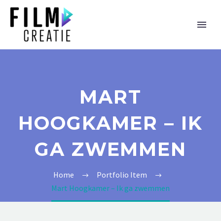
MART
HOOGKAMER – IK
GA ZWEMMEN
Home
Portfolio Item
Mart Hoogkamer – Ik ga zwemmen