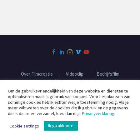
Over Filmcreatie
Videoclip
Bedrijfsfilm
Social Videos
Contact
Om de gebruiksvriendelijkheid van deze website en diensten te
optimaliseren maak ik gebruik van cookies. Voor het plaatsen van
sommige cookies heb ik echter wel je toestemming nodig. Als je
2020 ©
Filmcreatie
meer wilt weten over de cookies die ik gebruik en de gegevens
die ik daarmee verzamel, lees dan mijn
Privacyverklaring
.
Ik ga akkoord
Cookie settings