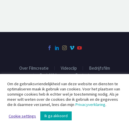
Over Filmcreatie
Videoclip
Bedrijfsfilm
Social Videos
Contact
Om de gebruiksvriendelijkheid van deze website en diensten te
optimaliseren maak ik gebruik van cookies. Voor het plaatsen van
sommige cookies heb ik echter wel je toestemming nodig. Als je
2020 ©
Filmcreatie
meer wilt weten over de cookies die ik gebruik en de gegevens
die ik daarmee verzamel, lees dan mijn
Privacyverklaring
.
Ik ga akkoord
Cookie settings