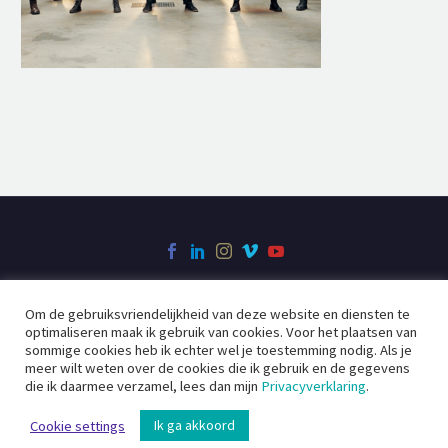
Om de gebruiksvriendelijkheid van deze website en diensten te
Over Filmcreatie
Videoclip
Bedrijfsfilm
optimaliseren maak ik gebruik van cookies. Voor het plaatsen van
Social Videos
Contact
sommige cookies heb ik echter wel je toestemming nodig. Als je
meer wilt weten over de cookies die ik gebruik en de gegevens
die ik daarmee verzamel, lees dan mijn
Privacyverklaring
.
2020 ©
Filmcreatie
Ik ga akkoord
Cookie settings