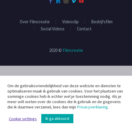
Over Filmcreatie
Videoclip
Bedrijfsfilm
Social Videos
Contact
2020 ©
Filmcreatie
Om de gebruiksvriendelijkheid van deze website en diensten te
optimaliseren maak ik gebruik van cookies. Voor het plaatsen van
sommige cookies heb ik echter wel je toestemming nodig. Als je
meer wilt weten over de cookies die ik gebruik en de gegevens
die ik daarmee verzamel, lees dan mijn
Privacyverklaring
.
Ik ga akkoord
Cookie settings