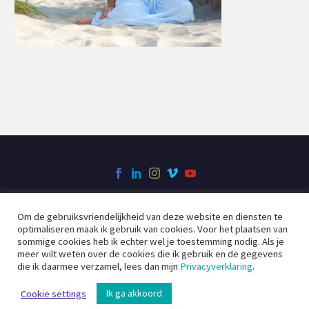
Om de gebruiksvriendelijkheid van deze website en diensten te
Over Filmcreatie
Videoclip
Bedrijfsfilm
optimaliseren maak ik gebruik van cookies. Voor het plaatsen van
Social Videos
Contact
sommige cookies heb ik echter wel je toestemming nodig. Als je
meer wilt weten over de cookies die ik gebruik en de gegevens
die ik daarmee verzamel, lees dan mijn
Privacyverklaring
.
2020 ©
Filmcreatie
Ik ga akkoord
Cookie settings