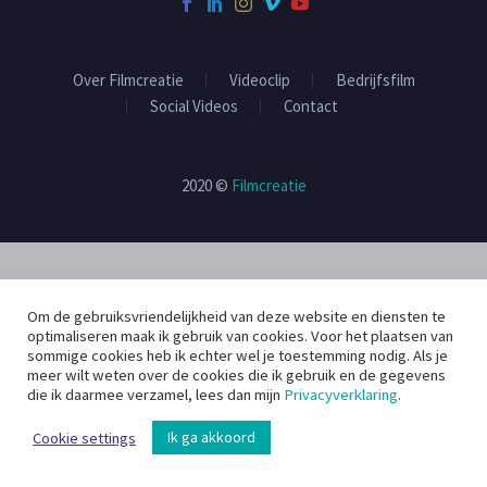
Over Filmcreatie
Videoclip
Bedrijfsfilm
Social Videos
Contact
2020 ©
Filmcreatie
Om de gebruiksvriendelijkheid van deze website en diensten te
optimaliseren maak ik gebruik van cookies. Voor het plaatsen van
sommige cookies heb ik echter wel je toestemming nodig. Als je
meer wilt weten over de cookies die ik gebruik en de gegevens
die ik daarmee verzamel, lees dan mijn
Privacyverklaring
.
Ik ga akkoord
Cookie settings