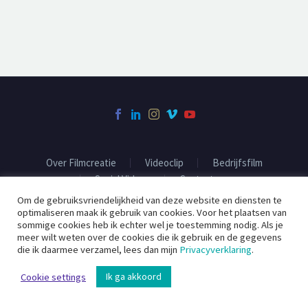
Over Filmcreatie
Videoclip
Bedrijfsfilm
Social Videos
Contact
Om de gebruiksvriendelijkheid van deze website en diensten te
optimaliseren maak ik gebruik van cookies. Voor het plaatsen van
sommige cookies heb ik echter wel je toestemming nodig. Als je
2020 ©
Filmcreatie
meer wilt weten over de cookies die ik gebruik en de gegevens
die ik daarmee verzamel, lees dan mijn
Privacyverklaring
.
Ik ga akkoord
Cookie settings