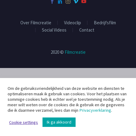
Over Filmcreatie
Videoclip
Bedrijfsfilm
Social Videos
Contact
2020 ©
Filmcreatie
Om de gebruiksvriendelijkheid van deze website en diensten te
optimaliseren maak ik gebruik van cookies. Voor het plaatsen van
sommige cookies heb ik echter wel je toestemming nodig. Als je
meer wilt weten over de cookies die ik gebruik en de gegevens
die ik daarmee verzamel, lees dan mijn
Privacyverklaring
.
Ik ga akkoord
Cookie settings