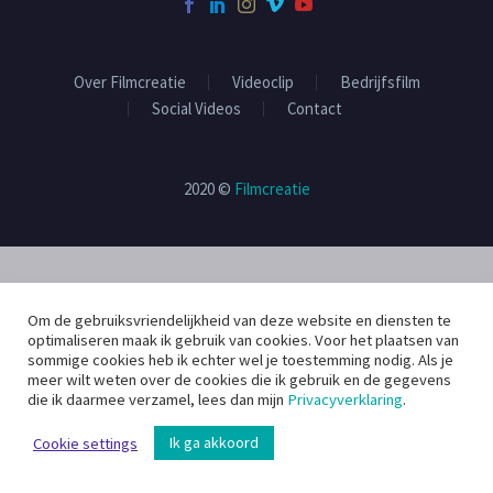
Over Filmcreatie
Videoclip
Bedrijfsfilm
Social Videos
Contact
2020 ©
Filmcreatie
Om de gebruiksvriendelijkheid van deze website en diensten te
optimaliseren maak ik gebruik van cookies. Voor het plaatsen van
sommige cookies heb ik echter wel je toestemming nodig. Als je
meer wilt weten over de cookies die ik gebruik en de gegevens
die ik daarmee verzamel, lees dan mijn
Privacyverklaring
.
Ik ga akkoord
Cookie settings