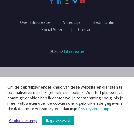
Over Filmcreatie
Videoclip
Bedrijfsfilm
Social Videos
Contact
2020 ©
Filmcreatie
Om de gebruiksvriendelijkheid van deze website en diensten te
optimaliseren maak ik gebruik van cookies. Voor het plaatsen van
sommige cookies heb ik echter wel je toestemming nodig. Als je
meer wilt weten over de cookies die ik gebruik en de gegevens
die ik daarmee verzamel, lees dan mijn
Privacyverklaring
.
Ik ga akkoord
Cookie settings