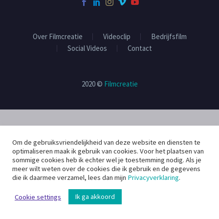
Over Filmcreatie
Videoclip
Bedrijfsfilm
Social Videos
Contact
2020 ©
Filmcreatie
Om de gebruiksvriendelijkheid van deze website en diensten te
optimaliseren maak ik gebruik van cookies. Voor het plaatsen van
sommige cookies heb ik echter wel je toestemming nodig. Als je
meer wilt weten over de cookies die ik gebruik en de gegevens
die ik daarmee verzamel, lees dan mijn
Privacyverklaring
.
Ik ga akkoord
Cookie settings