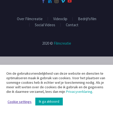
Over Filmcreatie
Videoclip
Bedrijfsfilm
Social Videos
Contact
2020 ©
Filmcreatie
Om de gebruiksvriendelijkheid van deze website en diensten te
optimaliseren maak ik gebruik van cookies. Voor het plaatsen van
sommige cookies heb ik echter wel je toestemming nodig. Als je
meer wilt weten over de cookies die ik gebruik en de gegevens
die ik daarmee verzamel, lees dan mijn
Privacyverklaring
.
Ik ga akkoord
Cookie settings