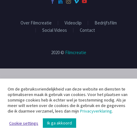
Over Filmcreatie
Videoclip
Bedrijfsfilm
Social Videos
Contact
2020 ©
Filmcreatie
Om de gebruiksvriendelijkheid van deze website en diensten te
optimaliseren maak ik gebruik van cookies. Voor het plaatsen van
sommige cookies heb ik echter wel je toestemming nodig. Als je
meer wilt weten over de cookies die ik gebruik en de gegevens
die ik daarmee verzamel, lees dan mijn
Privacyverklaring
.
Ik ga akkoord
Cookie settings