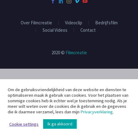
Over Filmcreatie
Videoclip
Bedrijfsfilm
Social Videos
Contact
2020 ©
Filmcreatie
Om de gebruiksvriendelijkheid van deze website en diensten te
optimaliseren maak ik gebruik van cookies. Voor het plaatsen van
sommige cookies heb ik echter wel je toestemming nodig. Als je
meer wilt weten over de cookies die ik gebruik en de gegevens
die ik daarmee verzamel, lees dan mijn
Privacyverklaring
.
Ik ga akkoord
Cookie settings