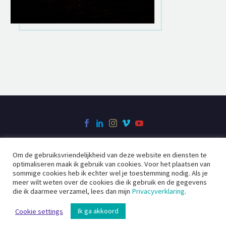
Om de gebruiksvriendelijkheid van deze website en diensten te
Over Filmcreatie
Videoclip
Bedrijfsfilm
optimaliseren maak ik gebruik van cookies. Voor het plaatsen van
Social Videos
Contact
sommige cookies heb ik echter wel je toestemming nodig. Als je
meer wilt weten over de cookies die ik gebruik en de gegevens
die ik daarmee verzamel, lees dan mijn
Privacyverklaring
.
2020 ©
Filmcreatie
Ik ga akkoord
Cookie settings