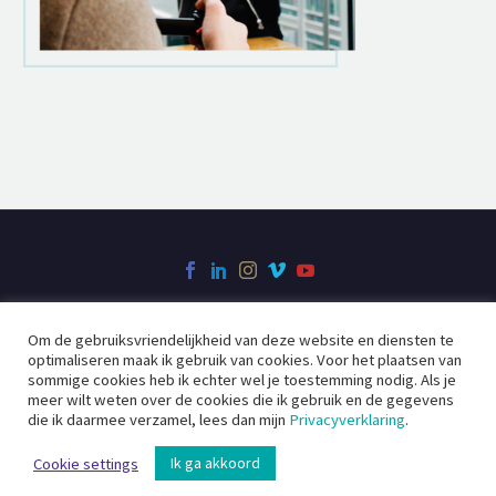
Om de gebruiksvriendelijkheid van deze website en diensten te
Over Filmcreatie
Videoclip
Bedrijfsfilm
optimaliseren maak ik gebruik van cookies. Voor het plaatsen van
Social Videos
Contact
sommige cookies heb ik echter wel je toestemming nodig. Als je
meer wilt weten over de cookies die ik gebruik en de gegevens
die ik daarmee verzamel, lees dan mijn
Privacyverklaring
.
2020 ©
Filmcreatie
Ik ga akkoord
Cookie settings