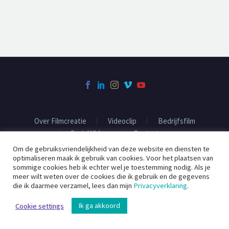
Over Filmcreatie
Videoclip
Bedrijfsfilm
Social Videos
Contact
Om de gebruiksvriendelijkheid van deze website en diensten te
optimaliseren maak ik gebruik van cookies. Voor het plaatsen van
sommige cookies heb ik echter wel je toestemming nodig. Als je
2020 ©
Filmcreatie
meer wilt weten over de cookies die ik gebruik en de gegevens
die ik daarmee verzamel, lees dan mijn
Privacyverklaring
.
Ik ga akkoord
Cookie settings